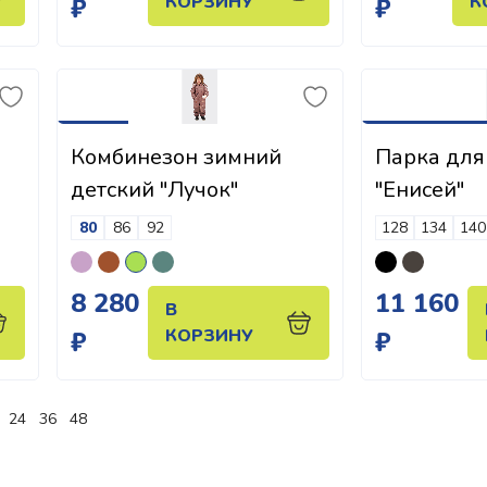
КОРЗИНУ
К
₽
₽
Комбинезон зимний
Парка для
детский "Лучок"
"Енисей"
80
86
92
128
134
140
8 280
11 160
В
КОРЗИНУ
₽
₽
24
36
48