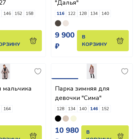
27
"Далья"
146
152
158
116
122
128
134
140
9 900
В
ОРЗИНУ
КОРЗИНУ
₽
я мальчика
Парка зимняя для
девочки "Сима"
164
128
134
140
146
152
10 980
В