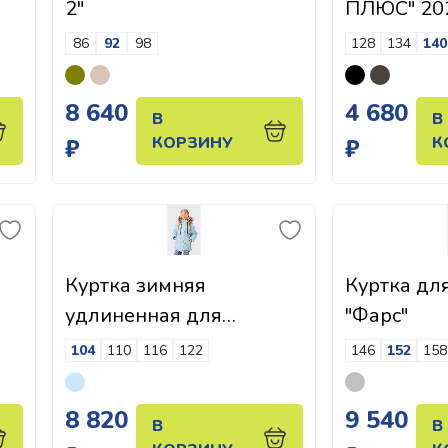
2"
ПЛЮС" 20
86
92
98
128
134
140
8 640
4 680
В
В
КОРЗИНУ
К
₽
₽
Куртка зимняя
Куртка дл
удлиненная для
"Фарс"
девочки "Эмилия"
104
110
116
122
146
152
158
8 820
9 540
В
В