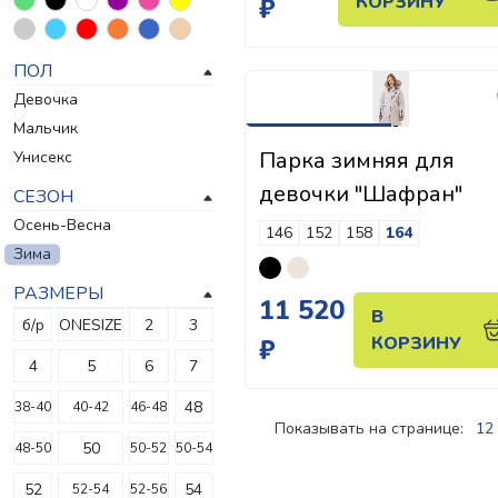
КОРЗИНУ
₽
ПОЛ
Девочка
Мальчик
Парка зимняя для
Унисекс
девочки "Шафран"
СЕЗОН
Осень-Весна
146
152
158
164
Зима
РАЗМЕРЫ
11 520
В
б/р
ONESIZE
2
3
КОРЗИНУ
₽
4
5
6
7
48
38-40
40-42
46-48
Показывать на странице:
12
50
48-50
50-52
50-54
52
54
52-54
52-56