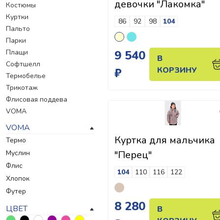
девочки "Лакомка"
Костюмы
Куртки
86
92
98
104
Пальто
Парки
Плащи
9 540
В
Софтшелл
КОРЗИНУ
₽
Термобелье
Трикотаж
Флисовая поддева
VOMA
VOMA
Куртка для мальчика
Термо
Муслин
"Перец"
Флис
104
110
116
122
Хлопок
Футер
8 280
ЦВЕТ
В