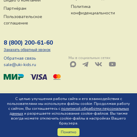
Видео о компании
Политика
Партнёрам
конфиденциальности
Пользовательское
соглашение
8 (800) 200-61-60
Заказать обратный звонок
Обратная связь
Мы в социальных сетях:
sale@uki-kids.ru
© ООО «Юки-кидс» 2026, Тел: 8 (800) 200-61-60, Адрес: 150044 г.
С целью улучшения работы сайта и его взаимодействия с
пользователями мы используем файлы cookie. Продолжая работу
Ярославль, пр-т Октября, д. 78 Ю
с сайтом, Вы соглашаетесь с
политикой обработки персональных
данных
и разрешаете использование cookie-файлов. Вы также
всегда можете отключить cookie-файлы в настройках Вашего
браузера.
Понятно