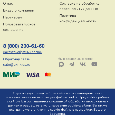
О нас
Согласие на обработку
персональных данных
Видео о компании
Политика
Партнёрам
конфиденциальности
Пользовательское
соглашение
8 (800) 200-61-60
Заказать обратный звонок
Обратная связь
Мы в социальных сетях:
sale@uki-kids.ru
© ООО «Юки-кидс» 2026, Тел: 8 (800) 200-61-60, Адрес: 150044 г.
С целью улучшения работы сайта и его взаимодействия с
пользователями мы используем файлы cookie. Продолжая работу
Ярославль, пр-т Октября, д. 78 Ю
с сайтом, Вы соглашаетесь с
политикой обработки персональных
данных
и разрешаете использование cookie-файлов. Вы также
всегда можете отключить cookie-файлы в настройках Вашего
браузера.