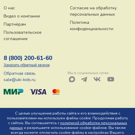
О нас
Согласие на обработку
персональных данных
Видео о компании
Политика
Партнёрам
конфиденциальности
Пользовательское
соглашение
8 (800) 200-61-60
Заказать обратный звонок
Обратная связь
Мы в социальных сетях:
sale@uki-kids.ru
© ООО «Юки-кидс» 2026, Тел: 8 (800) 200-61-60, Адрес: 150044 г.
С целью улучшения работы сайта и его взаимодействия с
пользователями мы используем файлы cookie. Продолжая работу
Ярославль, пр-т Октября, д. 78 Ю
с сайтом, Вы соглашаетесь с
политикой обработки персональных
данных
и разрешаете использование cookie-файлов. Вы также
всегда можете отключить cookie-файлы в настройках Вашего