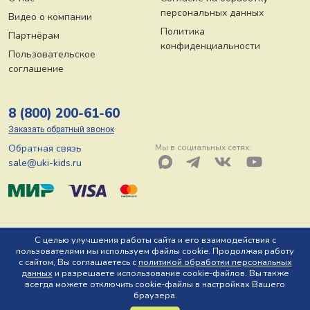
персональных данных
Видео о компании
Политика
Партнёрам
конфиденциальности
Пользовательское
соглашение
8 (800) 200-61-60
Заказать обратный звонок
Обратная связь
Мы в социальных сетях:
sale@uki-kids.ru
© ООО «Юки-кидс» 2026, Тел: 8 (800) 200-61-60, Адрес: 150044 г.
С целью улучшения работы сайта и его взаимодействия с
пользователями мы используем файлы cookie. Продолжая работу
Ярославль, пр-т Октября, д. 78 Ю
с сайтом, Вы соглашаетесь с
политикой обработки персональных
данных
и разрешаете использование cookie-файлов. Вы также
всегда можете отключить cookie-файлы в настройках Вашего
браузера.