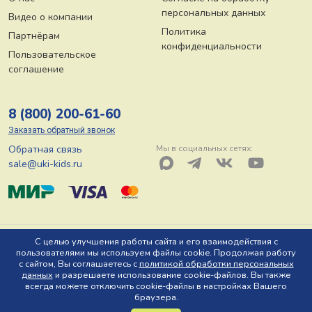
персональных данных
Видео о компании
Политика
Партнёрам
конфиденциальности
Пользовательское
соглашение
8 (800) 200-61-60
Заказать обратный звонок
Обратная связь
Мы в социальных сетях:
sale@uki-kids.ru
© ООО «Юки-кидс» 2026, Тел: 8 (800) 200-61-60, Адрес: 150044 г.
С целью улучшения работы сайта и его взаимодействия с
пользователями мы используем файлы cookie. Продолжая работу
Ярославль, пр-т Октября, д. 78 Ю
с сайтом, Вы соглашаетесь с
политикой обработки персональных
данных
и разрешаете использование cookie-файлов. Вы также
всегда можете отключить cookie-файлы в настройках Вашего
браузера.