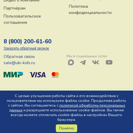
Видео о компании
Политика
Партнёрам
конфиденциальности
Пользовательское
соглашение
8 (800) 200-61-60
Заказать обратный звонок
Обратная связь
Мы в социальных сетях:
sale@uki-kids.ru
© ООО «Юки-кидс» 2026, Тел: 8 (800) 200-61-60, Адрес: 150044 г.
С целью улучшения работы сайта и его взаимодействия с
пользователями мы используем файлы cookie. Продолжая работу
Ярославль, пр-т Октября, д. 78 Ю
с сайтом, Вы соглашаетесь с
политикой обработки персональных
данных
и разрешаете использование cookie-файлов. Вы также
всегда можете отключить cookie-файлы в настройках Вашего
браузера.
Понятно