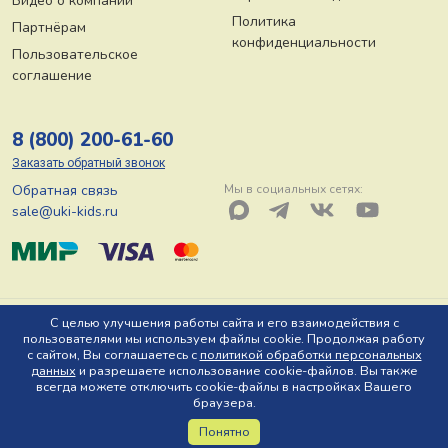
Видео о компании
Политика
Партнёрам
конфиденциальности
Пользовательское
соглашение
8 (800) 200-61-60
Заказать обратный звонок
Обратная связь
Мы в социальных сетях:
sale@uki-kids.ru
© ООО «Юки-кидс» 2026, Тел: 8 (800) 200-61-60, Адрес: 150044 г.
С целью улучшения работы сайта и его взаимодействия с
пользователями мы используем файлы cookie. Продолжая работу
Ярославль, пр-т Октября, д. 78 Ю
с сайтом, Вы соглашаетесь с
политикой обработки персональных
данных
и разрешаете использование cookie-файлов. Вы также
всегда можете отключить cookie-файлы в настройках Вашего
браузера.
Понятно