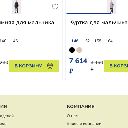
имняя для мальчика
Куртка для мальчика
140
146
146
152
158
164
7 614
 280
8 460
В КОРЗИНУ
В КОРЗ
₽
₽
ИЯ
КОМПАНИЯ
моделей
О нас
ров
Видео о компании