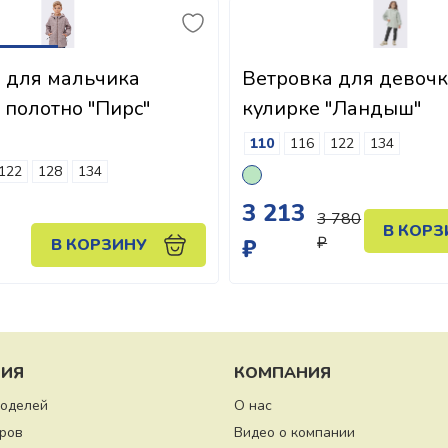
 для мальчика
Ветровка для девочк
 полотно "Пирс"
кулирке "Ландыш"
110
116
122
134
122
128
134
3 213
3 780
В КОРЗ
₽
₽
В КОРЗИНУ
ИЯ
КОМПАНИЯ
моделей
О нас
ров
Видео о компании