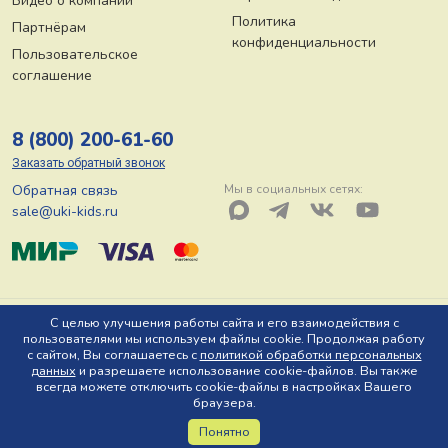
Видео о компании
Политика
Партнёрам
конфиденциальности
Пользовательское
соглашение
8 (800) 200-61-60
Заказать обратный звонок
Обратная связь
Мы в социальных сетях:
sale@uki-kids.ru
© ООО «Юки-кидс» 2026, Тел: 8 (800) 200-61-60, Адрес: 150044 г.
С целью улучшения работы сайта и его взаимодействия с
пользователями мы используем файлы cookie. Продолжая работу
Ярославль, пр-т Октября, д. 78 Ю
с сайтом, Вы соглашаетесь с
политикой обработки персональных
данных
и разрешаете использование cookie-файлов. Вы также
всегда можете отключить cookie-файлы в настройках Вашего
браузера.
Понятно