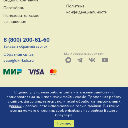
Видео о компании
Политика
Партнёрам
конфиденциальности
Пользовательское
соглашение
8 (800) 200-61-60
Заказать обратный звонок
Обратная связь
Мы в социальных сетях:
sale@uki-kids.ru
© ООО «Юки-кидс» 2026, Тел: 8 (800) 200-61-60, Адрес: 150044 г.
С целью улучшения работы сайта и его взаимодействия с
пользователями мы используем файлы cookie. Продолжая работу
Ярославль, пр-т Октября, д. 78 Ю
с сайтом, Вы соглашаетесь с
политикой обработки персональных
данных
и разрешаете использование cookie-файлов. Вы также
всегда можете отключить cookie-файлы в настройках Вашего
браузера.
Понятно