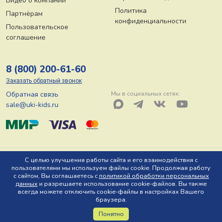
Видео о компании
Политика
Партнёрам
конфиденциальности
Пользовательское
соглашение
8 (800) 200-61-60
Заказать обратный звонок
Обратная связь
Мы в социальных сетях:
sale@uki-kids.ru
© ООО «Юки-кидс» 2026, Тел: 8 (800) 200-61-60, Адрес: 150044 г.
С целью улучшения работы сайта и его взаимодействия с
пользователями мы используем файлы cookie. Продолжая работу
Ярославль, пр-т Октября, д. 78 Ю
с сайтом, Вы соглашаетесь с
политикой обработки персональных
данных
и разрешаете использование cookie-файлов. Вы также
всегда можете отключить cookie-файлы в настройках Вашего
браузера.
Понятно