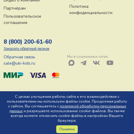
Видео о компании
Политика
Партнёрам
конфиденциальности
Пользовательское
соглашение
8 (800) 200-61-60
Заказать обратный звонок
Обратная связь
Мы в социальных сетях:
sale@uki-kids.ru
© ООО «Юки-кидс» 2026, Тел: 8 (800) 200-61-60, Адрес: 150044 г.
С целью улучшения работы сайта и его взаимодействия с
пользователями мы используем файлы cookie. Продолжая работу
Ярославль, пр-т Октября, д. 78 Ю
с сайтом, Вы соглашаетесь с
политикой обработки персональных
данных
и разрешаете использование cookie-файлов. Вы также
всегда можете отключить cookie-файлы в настройках Вашего
браузера.
Понятно