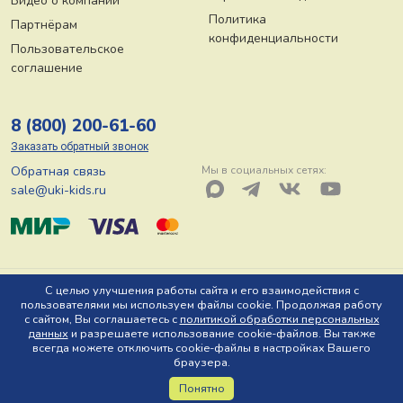
Видео о компании
Политика
Партнёрам
конфиденциальности
Пользовательское
соглашение
8 (800) 200-61-60
Заказать обратный звонок
Обратная связь
Мы в социальных сетях:
sale@uki-kids.ru
© ООО «Юки-кидс» 2026, Тел: 8 (800) 200-61-60, Адрес: 150044 г.
С целью улучшения работы сайта и его взаимодействия с
пользователями мы используем файлы cookie. Продолжая работу
Ярославль, пр-т Октября, д. 78 Ю
с сайтом, Вы соглашаетесь с
политикой обработки персональных
данных
и разрешаете использование cookie-файлов. Вы также
всегда можете отключить cookie-файлы в настройках Вашего
браузера.
Понятно